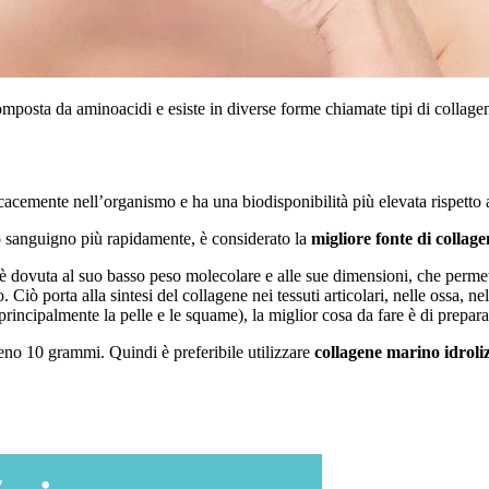
mposta da aminoacidi e esiste in diverse forme chiamate tipi di collage
ficacemente nell’organismo e ha una biodisponibilità più elevata rispetto
so sanguigno più rapidamente, è considerato la
migliore fonte di collag
è dovuta al suo basso peso molecolare e alle sue dimensioni, che permetto
o. Ciò porta alla sintesi del collagene nei tessuti articolari, nelle ossa, n
ncipalmente la pelle e le squame), la miglior cosa da fare è di preparar
no 10 grammi. Quindi è preferibile utilizzare
collagene marino idroli