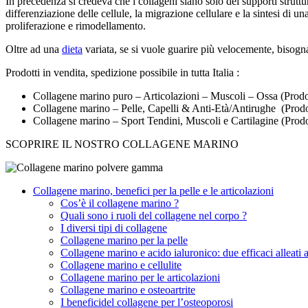
In precedenza si credeva che i collageni siano solo dei supporti struttu
differenziazione delle cellule, la migrazione cellulare e la sintesi di u
proliferazione e rimodellamento.
Oltre ad una
dieta
variata, se si vuole guarire più velocemente, bisogn
Prodotti in vendita, spedizione possibile in tutta Italia :
Collagene marino puro – Articolazioni – Muscoli – Ossa (Prodott
Collagene marino – Pelle, Capelli & Anti-Età/Antirughe (Prodot
Collagene marino – Sport Tendini, Muscoli e Cartilagine (Prod
SCOPRIRE IL NOSTRO COLLAGENE MARINO
Collagene marino, benefici per la pelle e le articolazioni
Cos’è il collagene marino ?
Quali sono i ruoli del collagene nel corpo ?
I diversi tipi di collagene
Collagene marino per la pelle
Collagene marino e acido ialuronico: due efficaci alleati a
Collagene marino e cellulite
Collagene marino per le articolazioni
Collagene marino e osteoartrite
I beneficidel collagene per l’osteoporosi