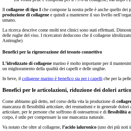
Il
collagene di tipo I
che compone la nostra pelle è anche quello dei p
produzione di collagene
e quindi a mantenere il suo livello nell’orga
umano.
La ricerca descrive come molti test clinici sono stati effettuati. Dimost
delle rughe del viso. I ricercatori deducono che il collagene idrolizzat
Antirughe)
Benefici per la rigenerazione del tessuto connettivo
L’idrolizzato di collagene
marino è molto importante per il mantenimen
un miglioramento della qualità dei capelli e delle unghie.
In beve, il
collagene marino è benefico sia per i capelli
che per la pelle
Benefici per le articolazioni, riduzione dei dolori artico
Come abbiamo già detto, nel corso della vita la produzione di
collage
mancanza di flessibilità articolare, dei reumatismi e in generale dolori
articolare, per le persone che soffrono di osteoartrosi e di
flessibilità 
corpo, è utile per compensare la sue mancanza naturale.
Va notato che oltre al collagene,
l’acido ialuronico
(uno dei più noti i