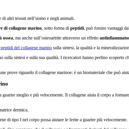
 di altri tessuti nell’uomo e negli animali.
re di collagene marino
, sotto forma di
peptidi
, può fornire vantaggi da
à ossea
, ma anche sull’osteoartrite attraverso un effetto
antinfiammato
i
peptidi del collagene marino
sulla sintesi, la qualità e la mineralizzazio
o sulla sintesi e sulla sua qualità. I ricercatori hanno perfino scoperto c
alcune prove riguardo il collagene marinoe: è un biomateriale che può aiut
rino
à a guarire meglio e più velocemente. Il collagene aiuta il corpo a formare 
 matrice dermica.
e di tipo I nel corpo possa aiutare le ferite a guarire più velocemente.