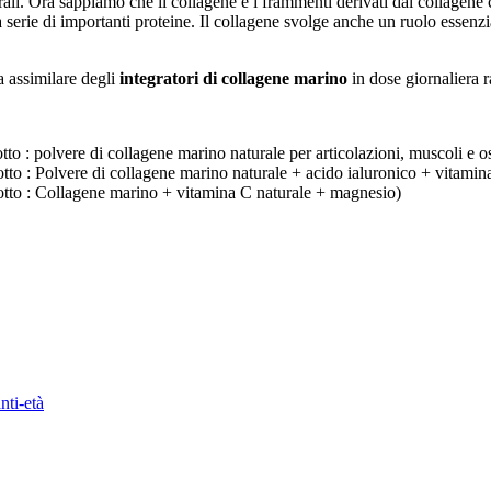
rali. Ora sappiamo che il collagene e i frammenti derivati dal collagene 
na serie di importanti proteine. Il collagene svolge anche un ruolo essenzia
a assimilare degli
integratori di collagene marino
in dose giornaliera 
o : polvere di collagene marino naturale per articolazioni, muscoli e o
to : Polvere di collagene marino naturale + acido ialuronico + vitamin
otto : Collagene marino + vitamina C naturale + magnesio)
nti-età