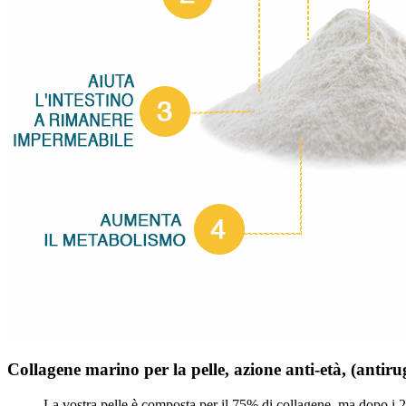
Collagene marino per la pelle, azione anti-età, (antiru
La vostra pelle è composta per il 75% di collagene, ma dopo i 25