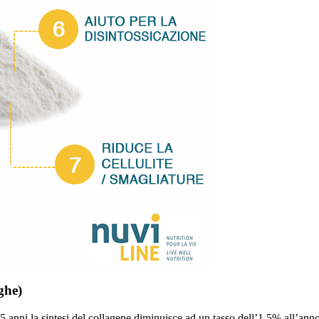
ghe)
 anni la sintesi del collagene diminuisce ad un tasso dell’1,5% all’anno