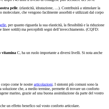
nostra pelle
. (elasticità, idratazione, …). Contribuirà a stimolare la
so molecolare, che vengono facilmente assorbiti e utilizzati dal corpo
pelle
, per quanto riguarda la sua elasticità, la flessibilità e la riduzione
he e linee sottili) ma percepibili segni dell’invecchiamento. (CQFD:
 o
vitamina
C, ha un ruolo importante a diversi livelli. Si nota anche
o corpo come le nostre
articolazioni
. I sintomi più comuni sono la
 una soluzione che, a medio termine, permette di trovare un conforto
ollagene marino, grazie ad una buona assimilazione da parte del vostro
che un effetto benefico sul vosto conforto articolare.