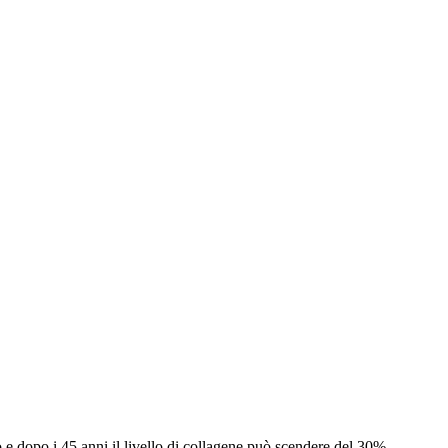
 e dopo i 45 anni il livello di collagene può scendere del 30%.