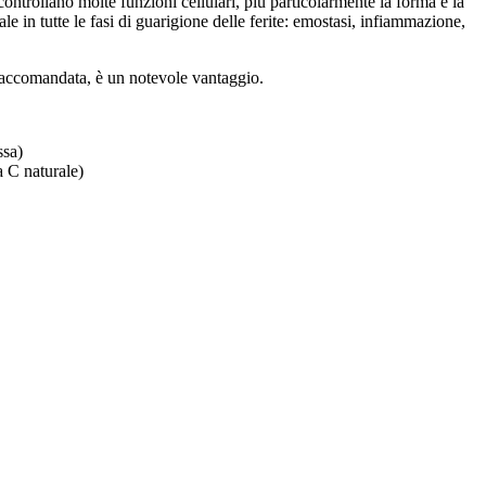
controllano molte funzioni cellulari, più particolarmente la forma e la
le in tutte le fasi di guarigione delle ferite: emostasi, infiammazione,
raccomandata, è un notevole vantaggio.
ssa)
a C naturale)