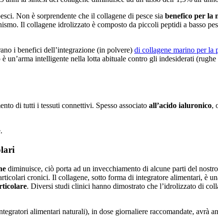
esci. Non è sorprendente che il collagene di pesce sia
benefico per la 
nismo. Il collagene idrolizzato è composto da piccoli peptidi a basso pe
rano i benefici dell’integrazione (in polvere)
di collagene marino per la 
o è un’arma intelligente nella lotta abituale contro gli indesiderati (rug
to di tutti i tessuti connettivi. Spesso associato
all’acido ialuronico
,
.
lari
ne
diminuisce, ciò porta ad un invecchiamento di alcune parti del nostr
 articolari cronici. Il collagene, sotto forma di integratore alimentari, è
articolare
. Diversi studi clinici hanno dimostrato che l’idrolizzato di c
ntegratori alimentari naturali), in dose giornaliere raccomandate, avrà an