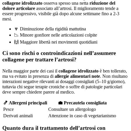
collagene idrolizzato
osserva spesso una netta
riduzione del
dolore articolare
associato all’artrosi. Il miglioramento tende a
essere progressivo, visibile già dopo alcune settimane fino a 2-3
mesi.
🔽 Diminuzione della rigidità mattutina
📉 Minore gonfiore nelle articolazioni colpite
🙌 Maggiore libertà nei movimenti quotidiani
Ci sono rischi o controindicazioni nell’assumere
collagene per trattare l’artrosi?
Nella maggior parte dei casi il
collagene idrolizzato
è ben tollerato,
ma va evitato in presenza di
allergie alimentari note
. Non risultano
interazioni negative rilevanti ai dosaggi consigliati (5–10 g/giorno),
tuttavia chi segue terapie croniche o soffre di patologie particolari
deve sempre chiedere parere al medico.
🍤 Allergeni principali
💼 Precautela consigliata
Pesce
Consultare un allergologo
Derivati animali
Attenzione in caso di vegetarianismo
Quanto dura il trattamento dell’artrosi con