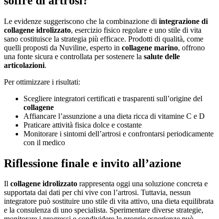
soffre di artrosi?
Le evidenze suggeriscono che la combinazione di
integrazione di
collagene idrolizzato
, esercizio fisico regolare e uno stile di vita
sano costituisce la strategia più efficace. Prodotti di qualità, come
quelli proposti da Nuviline, esperto in
collagene marino
, offrono
una fonte sicura e controllata per sostenere la
salute delle
articolazioni
.
Per ottimizzare i risultati:
Scegliere integratori certificati e trasparenti sull’origine del
collagene
Affiancare l’assunzione a una dieta ricca di vitamine C e D
Praticare attività fisica dolce e costante
Monitorare i sintomi dell’artrosi e confrontarsi periodicamente
con il medico
Riflessione finale e invito all’azione
Il
collagene idrolizzato
rappresenta oggi una soluzione concreta e
supportata dai dati per chi vive con l’artrosi. Tuttavia, nessun
integratore può sostituire uno stile di vita attivo, una dieta equilibrata
e la consulenza di uno specialista. Sperimentare diverse strategie,
monitorare i progressi e condividere le proprie esperienze può