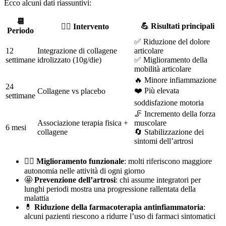
Ecco alcuni dati riassuntivi:
📆
💪 Risultati principali
🧑‍⚕️ Intervento
Periodo
✅ Riduzione del dolore
12
Integrazione di collagene
articolare
settimane
idrolizzato (10g/die)
✅ Miglioramento della
mobilità articolare
🔥 Minore infiammazione
24
❤️ Più elevata
Collagene vs placebo
settimane
soddisfazione motoria
🦵 Incremento della forza
Associazione terapia fisica +
muscolare
6 mesi
collagene
🔄 Stabilizzazione dei
sintomi dell’artrosi
🏃‍♂️
Miglioramento funzionale
: molti riferiscono maggiore
autonomia nelle attività di ogni giorno
🤩
Prevenzione dell’artrosi
: chi assume integratori per
lunghi periodi mostra una progressione rallentata della
malattia
💊
Riduzione della farmacoterapia antinfiammatoria
:
alcuni pazienti riescono a ridurre l’uso di farmaci sintomatici