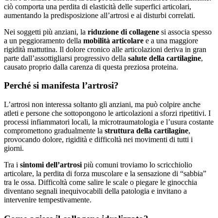
ciò comporta una perdita di elasticità delle superfici articolari,
aumentando la predisposizione all’artrosi e ai disturbi correlati.
Nei soggetti più anziani, la
riduzione di collagene
si associa spesso
a un peggioramento della
mobilità articolare
e a una maggiore
rigidità mattutina. Il dolore cronico alle articolazioni deriva in gran
parte dall’assottigliarsi progressivo della
salute della cartilagine
,
causato proprio dalla carenza di questa preziosa proteina.
Perché si manifesta l’artrosi?
L’artrosi non interessa soltanto gli anziani, ma può colpire anche
atleti e persone che sottopongono le articolazioni a sforzi ripetitivi. I
processi infiammatori locali, la microtraumatologia e l’usura costante
compromettono gradualmente la
struttura della cartilagine
,
provocando dolore, rigidità e difficoltà nei movimenti di tutti i
giorni.
Tra i
sintomi dell’artrosi
più comuni troviamo lo scricchiolio
articolare, la perdita di forza muscolare e la sensazione di “sabbia”
tra le ossa. Difficoltà come salire le scale o piegare le ginocchia
diventano segnali inequivocabili della patologia e invitano a
intervenire tempestivamente.